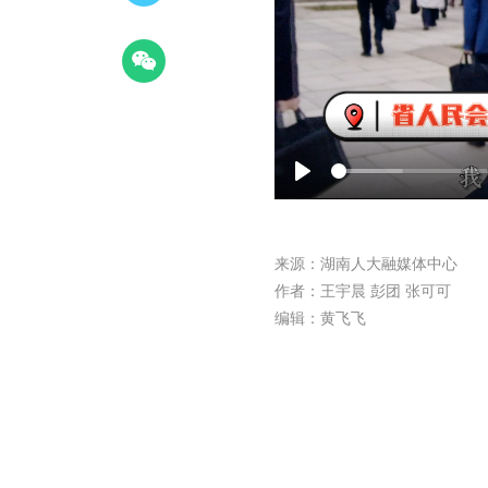
P
l
a
来源：湖南人大融媒体中心
y
作者：王宇晨 彭团 张可可
编辑：黄飞飞