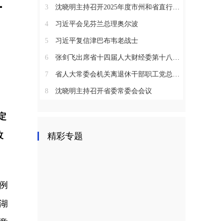
草
3
沈晓明主持召开2025年度市州和省直行业系统党（工）委书记抓基层党建工作述职评议会议
4
习近平会见芬兰总理奥尔波
5
习近平复信津巴布韦老战士
6
张剑飞出席省十四届人大财经委第十八次全体会议
7
省人大常委会机关离退休干部职工党总支召开2025年度总结表彰大会
8
沈晓明主持召开省委常委会会议
定
改
精彩专题
例
湖