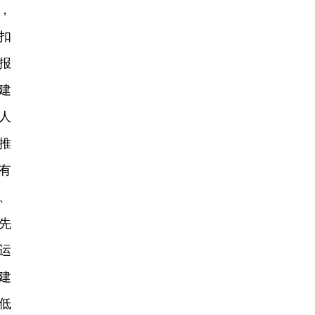
，
扣
报
建
人
推
有
、
先
运
建
低