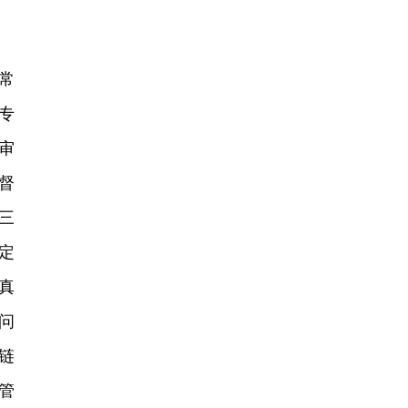
常
专
审
督
三
定
真
问
链
管