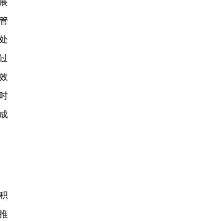
展
管
处
过
效
时
成
积
推