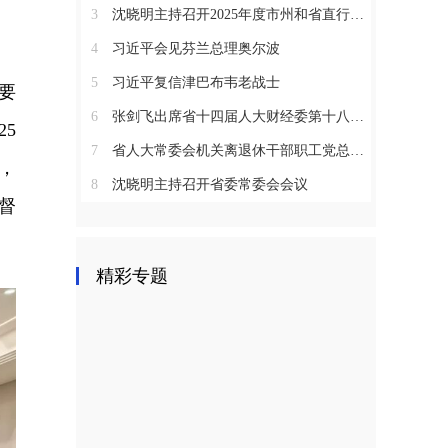
3
沈晓明主持召开2025年度市州和省直行业系统党（工）委书记抓基层党建工作述职评议会议
4
习近平会见芬兰总理奥尔波
5
习近平复信津巴布韦老战士
要
6
张剑飞出席省十四届人大财经委第十八次全体会议
5
7
省人大常委会机关离退休干部职工党总支召开2025年度总结表彰大会
，
8
沈晓明主持召开省委常委会会议
督
精彩专题