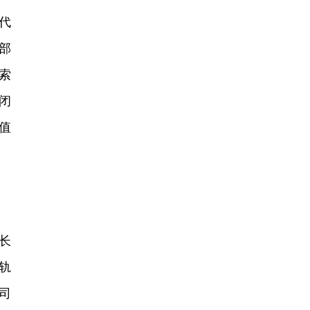
代
部
索
闭
值
长
轨
司