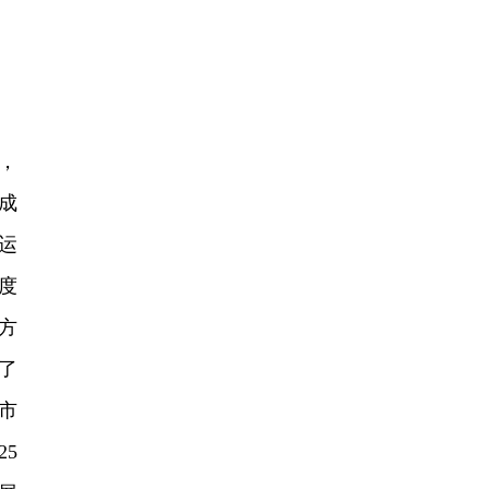
，
成
运
度
方
了
市
5