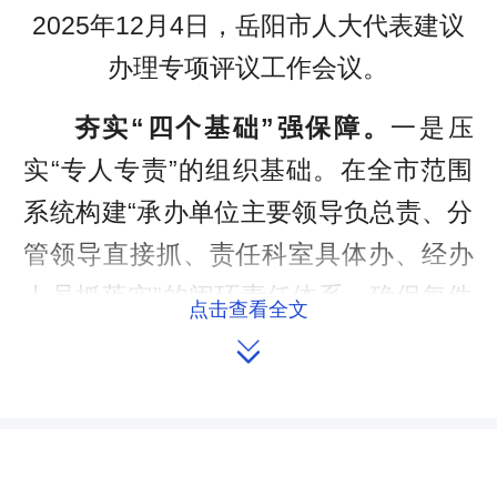
2025年12月4日，岳阳市人大代表建议
办理专项评议工作会议。
夯实“四个基础”强保障。
一是压
实“专人专责”的组织基础。在全市范围
系统构建“承办单位主要领导负总责、分
管领导直接抓、责任科室具体办、经办
人员抓落实”的闭环责任体系，确保每件
点击查看全文
建议“事有人管、责有人负、效有人

问”。将建议办理深度融入业务工作同部
署、同推进、同考核，有效杜绝“空心
化”承办现象，实现责任链条全覆盖、无