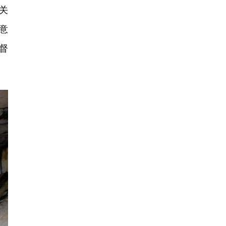
关
意
督