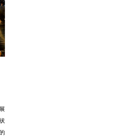
展
状
的