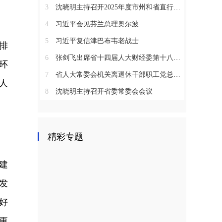
3
沈晓明主持召开2025年度市州和省直行业系统党（工）委书记抓基层党建工作述职评议会议
4
习近平会见芬兰总理奥尔波
5
习近平复信津巴布韦老战士
排
6
张剑飞出席省十四届人大财经委第十八次全体会议
环
7
省人大常委会机关离退休干部职工党总支召开2025年度总结表彰大会
人
8
沈晓明主持召开省委常委会会议
精彩专题
建
发
好
更