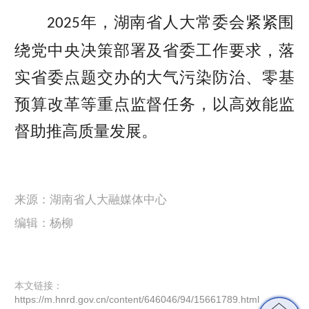
P
E
a
年，湖南省人大常委会紧紧围
2025
l
n
y
绕党中央决策部署及省委工作要求，落
a
t
实省委点题交办的大气污染防治、零基
y
e
预算改革等重点监督任务，以高效能监
r
督助推高质量发展。
f
u
l
来源：湖南省人大融媒体中心
l
编辑：杨柳
s
c
本文链接：
r
https://m.hnrd.gov.cn/content/646046/94/15661789.html