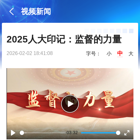
视频新闻
2025人大印记：监督的力量
中
2026-02-02 18:41:08
字号：
小
大
P
l
03:32