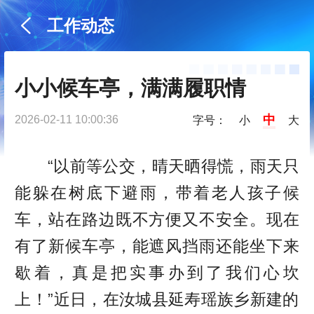
工作动态
小小候车亭，满满履职情
中
2026-02-11 10:00:36
字号：
小
大
“以前等公交，晴天晒得慌，雨天只
能躲在树底下避雨，带着老人孩子候
车，站在路边既不方便又不安全。现在
有了新候车亭，能遮风挡雨还能坐下来
歇着，真是把实事办到了我们心坎
上！”近日，在汝城县延寿瑶族乡新建的