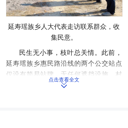
延寿瑶族乡人大代表走访联系群众，收
集民意。
民生无小事，枝叶总关情。此前，
延寿瑶族乡惠民路沿线的两个公交站点
仅设有简易站牌，无任何遮挡设施，村
点击查看全文
民候车时饱受日晒雨淋之苦。更令人担

忧的是，站点紧邻主干道，车辆往来频
繁，老人、学生候车时只能在路边站
立，存在极大的安全隐患。在乡人大代