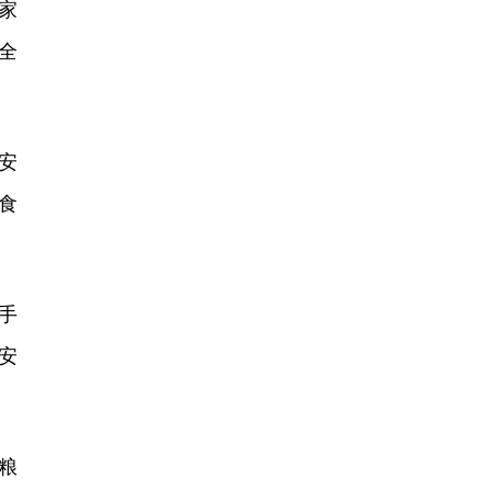
家
全
安
食
手
安
粮