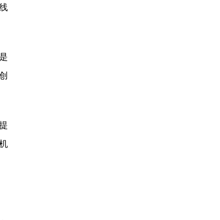
底线
是
创
提
机