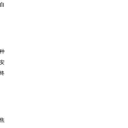
自
种
安
终
焦