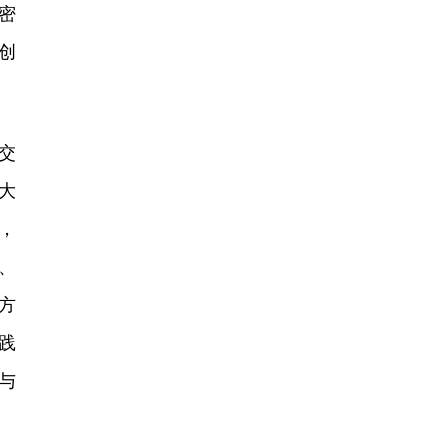
密
创
。
交
大
，
、
方
践
与