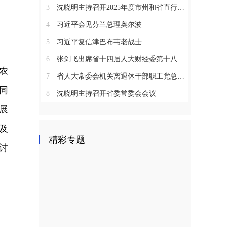
3
沈晓明主持召开2025年度市州和省直行业系统党（工）委书记抓基层党建工作述职评议会议
4
习近平会见芬兰总理奥尔波
5
习近平复信津巴布韦老战士
6
张剑飞出席省十四届人大财经委第十八次全体会议
农
7
省人大常委会机关离退休干部职工党总支召开2025年度总结表彰大会
同
8
沈晓明主持召开省委常委会会议
展
及
精彩专题
讨