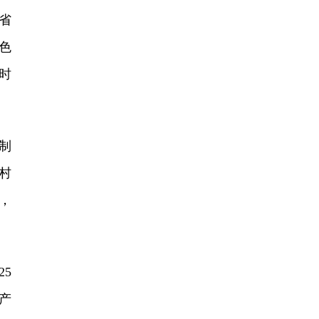
省
色
时
制
村
，
5
产