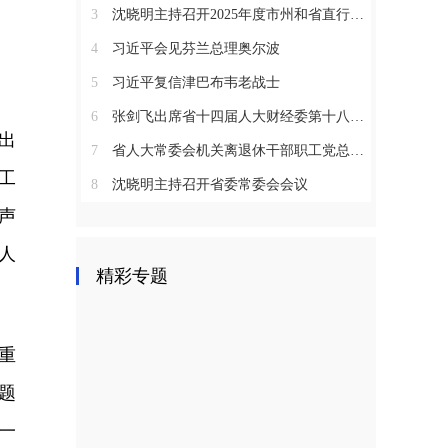
3
沈晓明主持召开2025年度市州和省直行业系统党（工）委书记抓基层党建工作述职评议会议
4
习近平会见芬兰总理奥尔波
5
习近平复信津巴布韦老战士
6
张剑飞出席省十四届人大财经委第十八次全体会议
出
7
省人大常委会机关离退休干部职工党总支召开2025年度总结表彰大会
工
8
沈晓明主持召开省委常委会会议
声
人
精彩专题
重
题
一