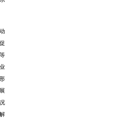
动
促
等
业
形
展
况
解