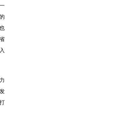
一
的
也
省
入
力
发
打