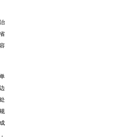
治
省
容
单
边
处
规
成
，