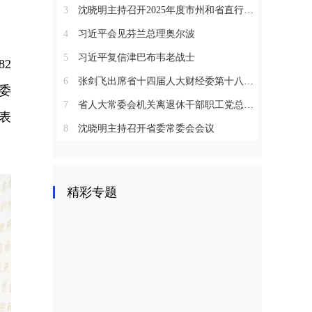
3
沈晓明主持召开2025年度市州和省直行业系统党（工）委书记抓基层党建工作述职评议会议
4
习近平会见芬兰总理奥尔波
5
习近平复信津巴布韦老战士
2
6
张剑飞出席省十四届人大财经委第十八次全体会议
委
7
省人大常委会机关离退休干部职工党总支召开2025年度总结表彰大会
表
8
沈晓明主持召开省委常委会会议
精彩专题