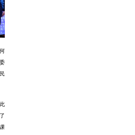
何
委
民
此
了
课