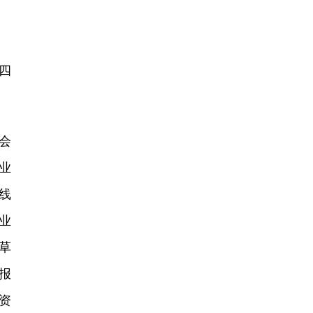
四
会
业
线
业
草
报
资