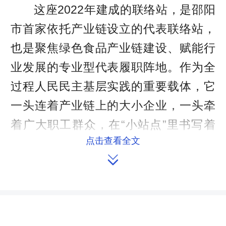
这座2022年建成的联络站，是邵阳
市首家依托产业链设立的代表联络站，
也是聚焦绿色食品产业链建设、赋能行
业发展的专业型代表履职阵地。作为全
过程人民民主基层实践的重要载体，它
一头连着产业链上的大小企业，一头牵
着广大职工群众，在“小站点”里书写着
点击查看全文
产业赋能与民生服务的鲜活故事。

学践相融，
在实践中锤炼履职硬本领
“要服务好产业，得先懂产业、通政
策。”联络站站长刘荷荫一边翻着代表履