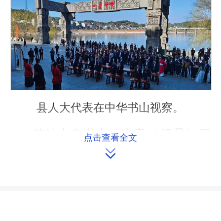
县人大代表在中华书山视察。
首站中华书山，这座4A级景区正
点击查看全文

以“山即是书，书即是山”的独特意境诠
释着文旅融合的深度。代表们漫步在文
思广场，沉浸式感受“朝圣祈福”仪式的
文化底蕴，走进“一馆三书屋”探寻“学富