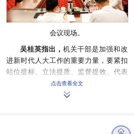
会议现场。
吴桂英指出，
机关干部是加强和改
进新时代人大工作的重要力量，要紧扣
站位提标、立法提质、监督提效、代表
提能、队伍提优，知责于心，担责于
点击查看全文

身，履责于行，稳中求进推动人大工作
高质量发展。
吴桂英强调，
要坚持对党忠诚，更

加注重理论武装、党性修养、服务大