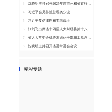
3
沈晓明主持召开2025年度市州和省直行业系统党（工）委书记抓基层党建工作述职评议会议
4
习近平会见芬兰总理奥尔波
5
习近平复信津巴布韦老战士
6
张剑飞出席省十四届人大财经委第十八次全体会议
7
省人大常委会机关离退休干部职工党总支召开2025年度总结表彰大会
8
沈晓明主持召开省委常委会会议
精彩专题