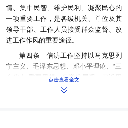
情、集中民智、维护民利、凝聚民心的
一项重要工作，是各级机关、单位及其
领导干部、工作人员接受群众监督、改
进工作作风的重要途径。
第四条 信访工作坚持以马克思列
宁主义、毛泽东思想、邓小平理论、“三
个代表”重要思想、科学发展观、习近平
点击查看全文
新时代中国特色社会主义思想为指导，

贯彻落实习近平总书记关于加强和改进
人民信访工作的重要思想，增强“四个意
识”、坚定“四个自信”、做到“两个维