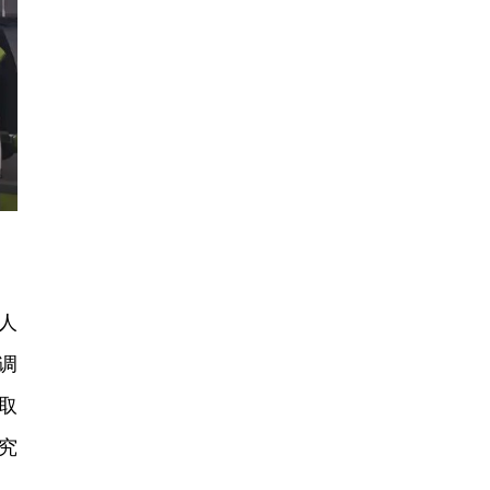
人
调
取
究
。