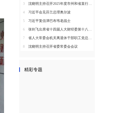
3
沈晓明主持召开2025年度市州和省直行业系统党（工）委书记抓基层党建工作述职评议会议
4
习近平会见芬兰总理奥尔波
5
习近平复信津巴布韦老战士
6
张剑飞出席省十四届人大财经委第十八次全体会议
7
省人大常委会机关离退休干部职工党总支召开2025年度总结表彰大会
8
沈晓明主持召开省委常委会会议
精彩专题