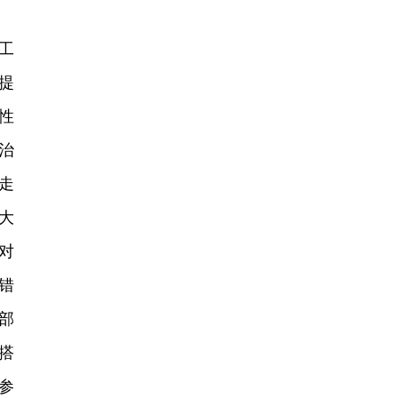
工
提
性
治
走
大
对
错
部
搭
参