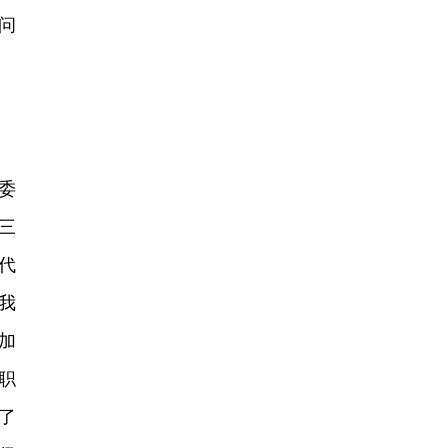
问
委
三
代
我
加
职
了