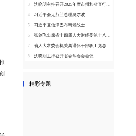
3
沈晓明主持召开2025年度市州和省直行业系统党（工）委书记抓基层党建工作述职评议会议
4
习近平会见芬兰总理奥尔波
5
习近平复信津巴布韦老战士
6
张剑飞出席省十四届人大财经委第十八次全体会议
7
省人大常委会机关离退休干部职工党总支召开2025年度总结表彰大会
8
沈晓明主持召开省委常委会会议
推
创
精彩专题
一
平