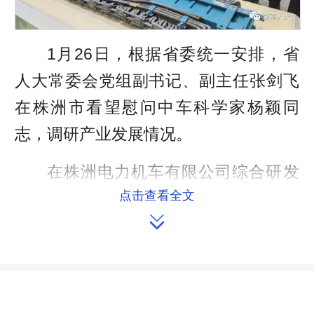
1月26日，根据省委统一安排，省
人大常委会党组副书记、副主任张剑飞
在株洲市看望慰问中车科学家杨颖同
志，调研产业发展情况。
在株洲电力机车有限公司综合研发
点击查看全文
中心，杨颖向张剑飞一行介绍了新型磁

浮、新能源技术最新科研成果。张剑飞
向杨颖转达了省委对科技工作者的关
心，送上新春祝福，感谢他为发展先进
轨道交通事业作出的突出贡献，鼓励中