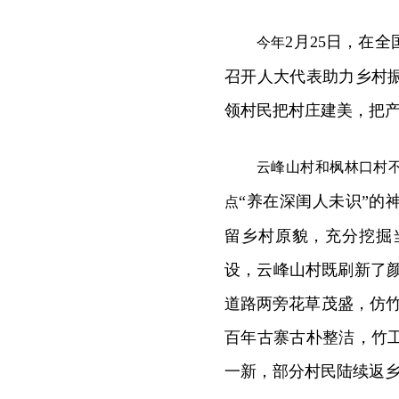
2月25日，在
今年
召开人大代表助力乡村
领村民把村庄建美，把
云峰山村和枫林口村
“养在深闺人未识”的
点
留乡村原貌，充分挖掘
设，云峰山村既刷新了颜
道路两旁花草茂盛，仿竹
百年古寨古朴整洁，竹
一新，部分村民陆续返