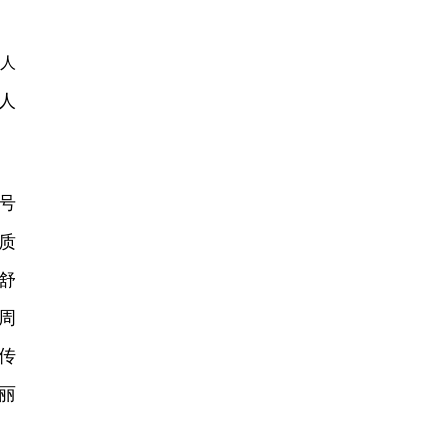
人
人
号
质
舒
周
传
丽