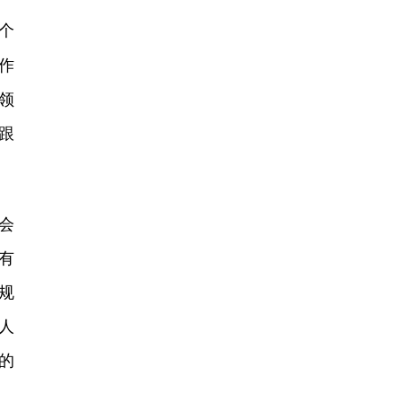
个
作
领
跟
会
有
规
人
的