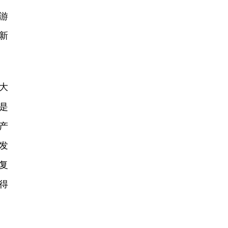
游
新
大
是
产
发
复
得