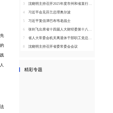
3
沈晓明主持召开2025年度市州和省直行业系统党（工）委书记抓基层党建工作述职评议会议
4
习近平会见芬兰总理奥尔波
5
习近平复信津巴布韦老战士
6
张剑飞出席省十四届人大财经委第十八次全体会议
先
7
省人大常委会机关离退休干部职工党总支召开2025年度总结表彰大会
的
8
沈晓明主持召开省委常委会会议
践
人
精彩专题
司法