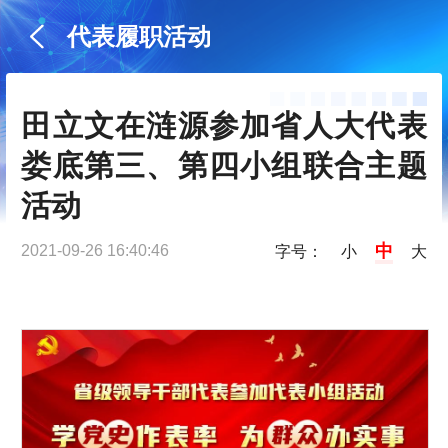
代表履职活动
田立文在涟源参加省人大代表
娄底第三、第四小组联合主题
活动
中
2021-09-26 16:40:46
字号：
小
大