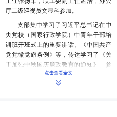
主任张扬军，联工委副主任孟浩，办公
厅二级巡视员文显科参加。
支部集中学习了习近平总书记在中
央党校（国家行政学院）中青年干部培
训班开班式上的重要讲话、《中国共产
党党徽党旗条例》等，传达学习了《关
于加强中秋国庆廉政教育的通知》。参
点击查看全文
加会议的党员干部围绕开展“三为四树八

创”活动的重要意义、主要内容和具体要
求，结合工作实际和自身实际，作了发
言交流。大家一致认为，开展“三为四树
八创”活动十分重要、非常必要，要按