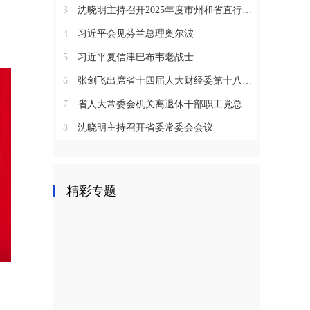
3
沈晓明主持召开2025年度市州和省直行业系统党（工）委书记抓基层党建工作述职评议会议
4
习近平会见芬兰总理奥尔波
5
习近平复信津巴布韦老战士
6
张剑飞出席省十四届人大财经委第十八次全体会议
7
省人大常委会机关离退休干部职工党总支召开2025年度总结表彰大会
8
沈晓明主持召开省委常委会会议
精彩专题