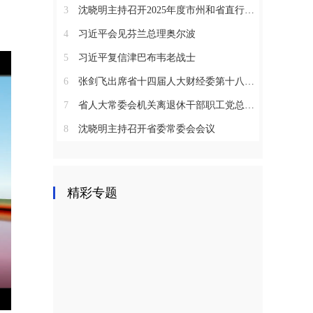
3
沈晓明主持召开2025年度市州和省直行业系统党（工）委书记抓基层党建工作述职评议会议
4
习近平会见芬兰总理奥尔波
5
习近平复信津巴布韦老战士
6
张剑飞出席省十四届人大财经委第十八次全体会议
7
省人大常委会机关离退休干部职工党总支召开2025年度总结表彰大会
8
沈晓明主持召开省委常委会会议
精彩专题
E