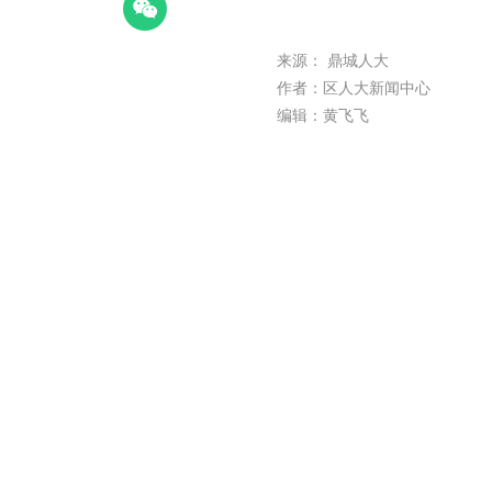
l
a
来源： 鼎城人大
y
作者：区人大新闻中心
编辑：黄飞飞