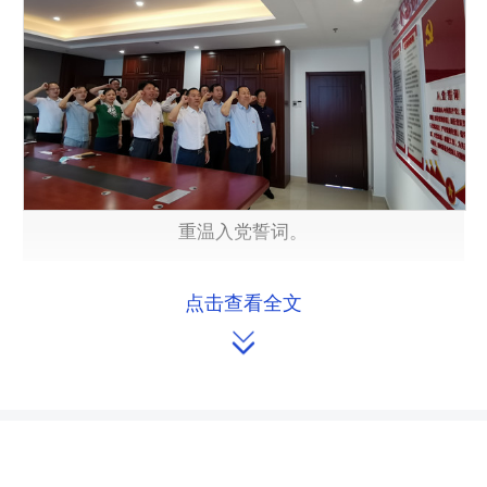
重温入党誓词。
点击查看全文
8月12日上午，省人大常委会联工

委党支部召开“学党史、悟思想、办实
事、开新局”专题组织生活会。常委会委
员、联工委主任程水泉，联工委副主任
孟浩和办公厅二级巡视员文显科参加会