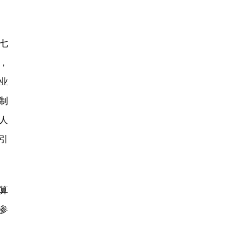
七
，
业
制
人
引
算
参