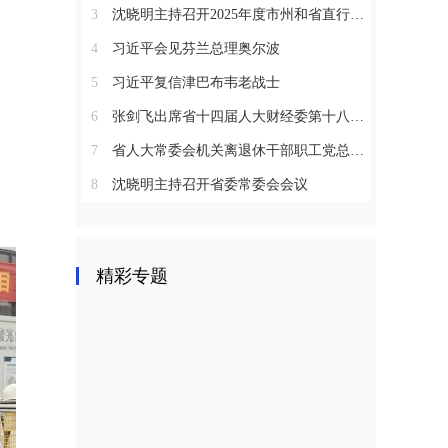
3
沈晓明主持召开2025年度市州和省直行业系统党（工）委书记抓基层党建工作述职评议会议
4
习近平会见芬兰总理奥尔波
5
习近平复信津巴布韦老战士
6
张剑飞出席省十四届人大财经委第十八次全体会议
7
省人大常委会机关离退休干部职工党总支召开2025年度总结表彰大会
8
沈晓明主持召开省委常委会会议
精彩专题