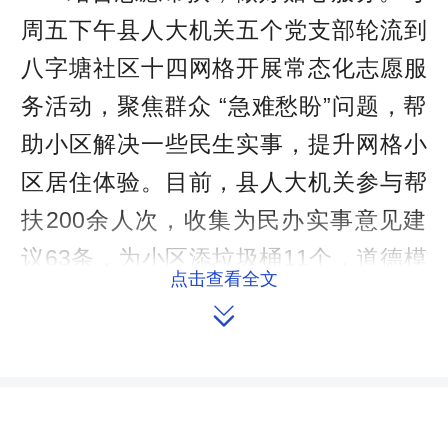
周五下午县人大机关五个党支部轮流到
八字塘社区十四网格开展常态化志愿服
务活动，聚焦群众 “急难愁盼”问题，帮
助小区解决一些民生实事，提升网格小
区居住体验。目前，县人大机关参与帮
扶200余人次，收集为民办实事意见建
议63条，为小区添垃圾桶11个，道德模
点击查看全文
范事迹展宣传板面3块，健康教育宣传栏

板面11块，创文巩卫宣传标语11条，其
它类宣传栏板面11块。同时，在建党
100周年之际，还筹集资金5400元，走
访慰问残疾人士、困难党员25人。