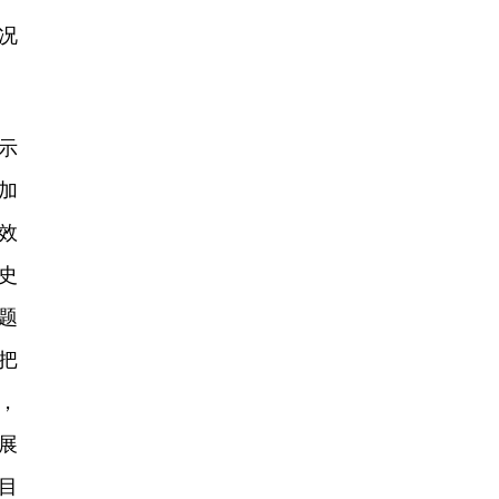
情况
示
加
效
史
题
把
，
展
目