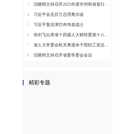
3
沈晓明主持召开2025年度市州和省直行业系统党（工）委书记抓基层党建工作述职评议会议
4
习近平会见芬兰总理奥尔波
5
习近平复信津巴布韦老战士
6
张剑飞出席省十四届人大财经委第十八次全体会议
7
省人大常委会机关离退休干部职工党总支召开2025年度总结表彰大会
8
沈晓明主持召开省委常委会会议
精彩专题