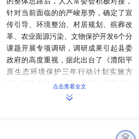
的整体思路后，人大常委会积极对接，
针对当前面临的的严峻形势，确定了宣
传引导、环境整治、村居规划、殡葬改
革、农业面源污染、文物保护开发6个分
课题开展专项调研，调研成果引起县委
政府的高度重视，据此出台了《澧阳平
原生态环境保护三年行动计划实施方
案》等多个文件。另一方面，将完成好
点击查看全文
县委的“命题”调研任务，作为发挥人大

职能优势、有效服务中心工作的契机。
近三年来，根据县委主要领导的要求和
县委常委会议布置的工作任务，集中时
