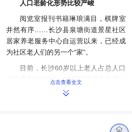
人口老龄化形势比较严峻
阅览室报刊书籍琳琅满目，棋牌室
井然有序……长沙县泉塘街道景星社区
居家养老服务中心自运营以来，已经成
为社区老人们的另一个“家”。
目前，长沙60岁以上老人占总人口
的比率为15.33%，65岁以上老人占总人
点击查看全文
口的比率为11.11%（数据摘自湖南省第

七次全国人口普查数据），人口老龄化
率超出国际通行标准，人口老龄化形势
比较严峻。
