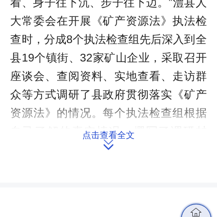
看、身子往下沉、步子往下迈。”澧县人
大常委会在开展《矿产资源法》执法检
查时，分成8个执法检查组先后深入到全
县19个镇街、32家矿山企业，采取召开
座谈会、查阅资料、实地查看、走访群
众等方式调研了县政府贯彻落实《矿产
资源法》的情况。每个执法检查组根据
自己了解的真实情况，撰写了调研材
点击查看全文

料，并在主任会议上汇报。主任会议在
综合各组汇报的内容后，归纳总结出河
道采砂情况、矿山生态修复情况等6个方
面的调研课题，分别交给6个调研组有针
