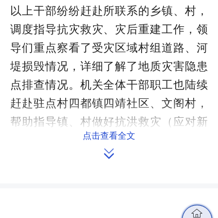
以上干部纷纷赶赴所联系的乡镇、村，
调度指导抗灾救灾、灾后重建工作，领
导们重点察看了受灾区域村组道路、河
堤损毁情况，详细了解了地质灾害隐患
点排查情况。机关全体干部职工也陆续
赶赴驻点村四都镇四靖社区、文阁村，
帮助指导镇、村做好抗洪救灾（应对新
点击查看全文
一轮强降雨）、核灾报灾、灾后重建、

灾后恢复等工作。
