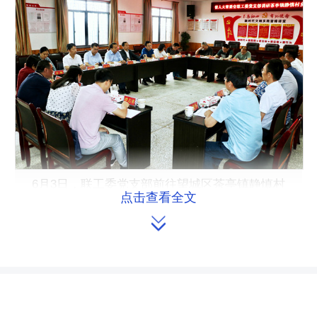
6月3日，联工委党支部前往望城区茶亭镇静慎村
点击查看全文
开展支部联基层党建活动。

为落实党史学习教育要求，开展
好“我为群众办实事”实践活动，6月3
日，联工委党支部前往望城区茶亭镇静