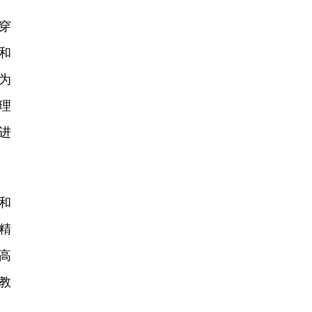
穿
和
为
理
进
和
精
高
教