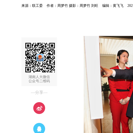
来源：联工委
作者：周梦竹 摄影：周梦竹 刘旺
编辑：黄飞飞
202
湖南人大微信
公众号二维码
—分享—