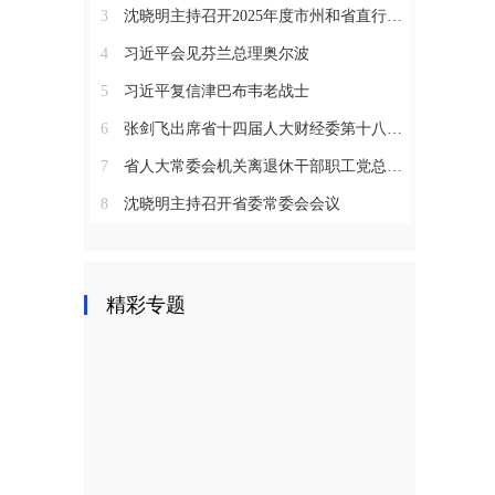
3
沈晓明主持召开2025年度市州和省直行业系统党（工）委书记抓基层党建工作述职评议会议
4
习近平会见芬兰总理奥尔波
5
习近平复信津巴布韦老战士
6
张剑飞出席省十四届人大财经委第十八次全体会议
7
省人大常委会机关离退休干部职工党总支召开2025年度总结表彰大会
8
沈晓明主持召开省委常委会会议
精彩专题