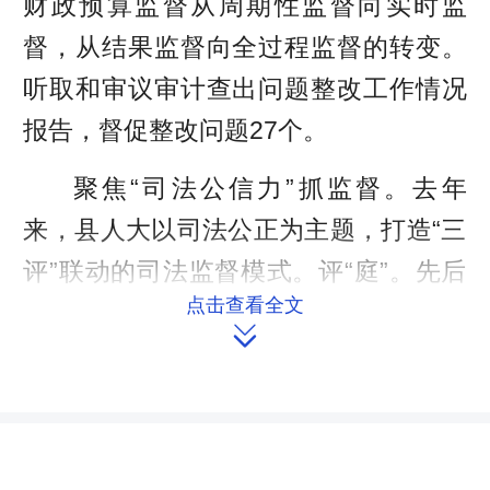
财政预算监督从周期性监督向实时监
督，从结果监督向全过程监督的转变。
听取和审议审计查出问题整改工作情况
报告，督促整改问题27个。
聚焦“司法公信力”抓监督。去年
来，县人大以司法公正为主题，打造“三
评”联动的司法监督模式。评“庭”。先后
点击查看全文
组织3次听庭评议活动，共有20名省市

县人大代表参与。庭审结束后，听庭的
人大代表对法官、检察官的庭审表现进
行现场评议。评“案”。制定出台《汉寿
县人大常委会关于开展民事、行政案件