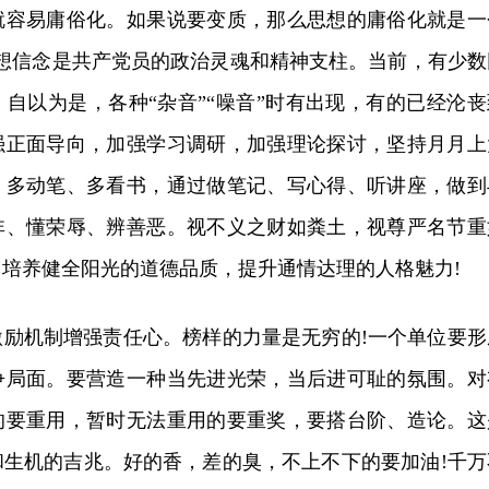
就容易庸俗化。如果说要变质，那么思想的庸俗化就是一
思想信念是共产党员的政治灵魂和精神支柱。当前，有少数
自以为是，各种“杂音”“噪音”时有出现，有的已经沦丧
强正面导向，加强学习调研，加强理论探讨，坚持月月上
、多动笔、多看书，通过做笔记、写心得、听讲座，做到
非、懂荣辱、辨善恶。视不义之财如粪土，视尊严名节重
培养健全阳光的道德品质，提升通情达理的人格魅力!
激励机制增强责任心。榜样的力量是无穷的!一个单位要形
争局面。要营造一种当先进光荣，当后进可耻的氛围。对
的要重用，暂时无法重用的要重奖，要搭台阶、造论。这
和生机的吉兆。好的香，差的臭，不上不下的要加油!千万