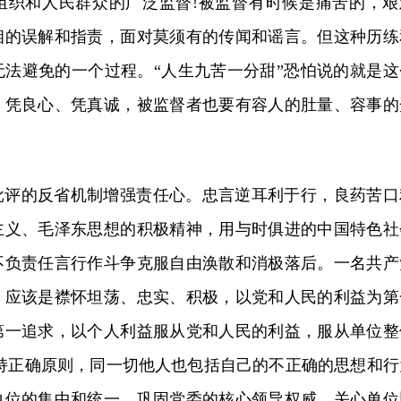
组织和人民群众的广泛监督!被监督有时候是痛苦的，艰
相的误解和指责，面对莫须有的传闻和谣言。但这种历练
无法避免的一个过程。“人生九苦一分甜”恐怕说的就是这
、凭良心、凭真诚，被监督者也要有容人的肚量、容事的
批评的反省机制增强责任心。忠言逆耳利于行，良药苦口
主义、毛泽东思想的积极精神，用与时俱进的中国特色社
不负责任言行作斗争克服自由涣散和消极落后。一名共产
，应该是襟怀坦荡、忠实、积极，以党和人民的利益为第
第一追求，以个人利益服从党和人民的利益，服从单位整
坚持正确原则，同一切他人也包括自己的不正确的思想和行
单位的集中和统一，巩固党委的核心领导权威。关心单位