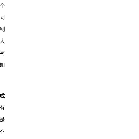
个
同
到
大
与
如
成
有
是
不