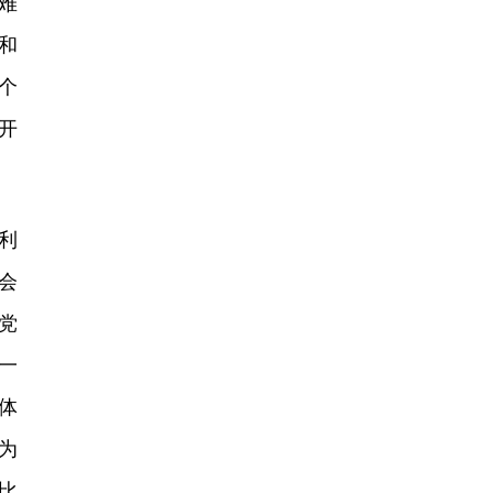
难
和
个
开
利
会
党
一
体
为
比