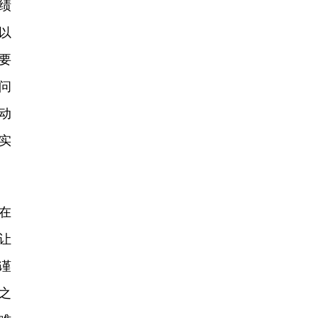
绩
以
要
问
动
实
在
让
谨
之