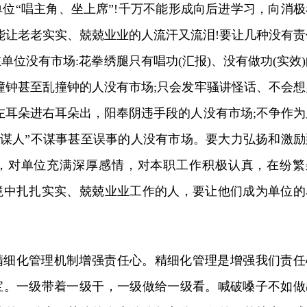
位“唱主角、坐上席”!千万不能形成向后进学习，向消极
能让老老实实、兢兢业业的人流汗又流泪!要让几种没有责
单位没有市场:花拳绣腿只有唱功(汇报)、没有做功(实效)
撞钟甚至乱撞钟的人没有市场;只会发牢骚讲怪话、不会想
左耳朵进右耳朵出，阳奉阴违手段的人没有市场;不争作为
“谋人”不谋事甚至误事的人没有市场。要大力弘扬和激励
，对单位充满深厚感情，对本职工作积极认真，在纷繁
境中扎扎实实、兢兢业业工作的人，要让他们成为单位的
精细化管理机制增强责任心。精细化管理是增强我们责任
宝。一级带着一级干，一级做给一级看。喊破嗓子不如做