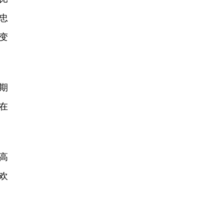
忠
变
期
在
高
欢