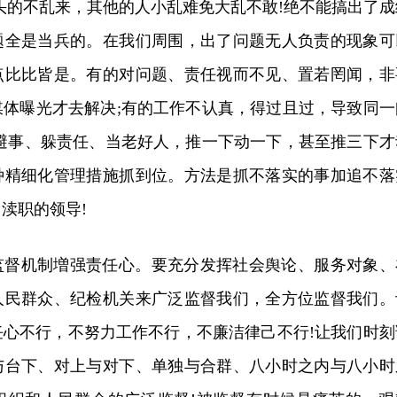
头的不乱来，其他的人小乱难免大乱不敢!绝不能搞出了成
题全是当兵的。在我们周围，出了问题无人负责的现象可
点比比皆是。有的对问题、责任视而不见、置若罔闻，非
媒体曝光才去解决;有的工作不认真，得过且过，导致同一
、避事、躲责任、当老好人，推一下动一下，甚至推三下才
种精细化管理措施抓到位。方法是抓不落实的事加追不落
渎职的领导!
监督机制増强责任心。要充分发挥社会舆论、服务对象、
人民群众、纪检机关来广泛监督我们，全方位监督我们。
任心不行，不努力工作不行，不廉洁律己不行!让我们时刻
与台下、对上与对下、单独与合群、八小时之内与八小时