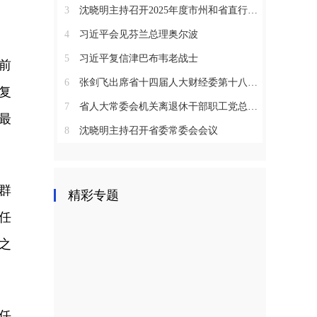
3
沈晓明主持召开2025年度市州和省直行业系统党（工）委书记抓基层党建工作述职评议会议
4
习近平会见芬兰总理奥尔波
5
习近平复信津巴布韦老战士
前
6
张剑飞出席省十四届人大财经委第十八次全体会议
复
7
省人大常委会机关离退休干部职工党总支召开2025年度总结表彰大会
最
8
沈晓明主持召开省委常委会会议
群
精彩专题
任
之
任