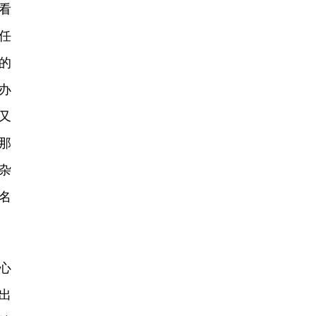
看
任
的
办
又
那
杂
名
心
出