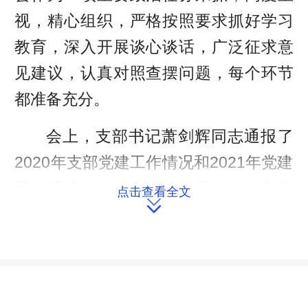
视，精心组织，严格按照要求抓好学习
教育，深入开展谈心谈话，广泛征求意
见建议，认真对照查摆问题，每个环节
都准备充分。
会上，支部书记萧剑辉同志通报了
2020年支部党建工作情况和2021年党建
工作设想，代表支部作对照检查并带头
点击查看全文

进行自我剖析。支委成员及其他党员干
部坚持问题导向，联系实际，逐一查摆
个人在思想、政治、组织、作风、纪律
上存在的问题，深刻剖析问题根源，表