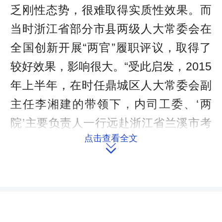
乏刚性态势，很难取得实质性效果。而
当时浙江省部分市县两级人大常委会在
全国创新开展“两官”履职评议，取得了
较好效果，影响很大。“受此启发，2015
年上半年，在时任鼎城区人大常委会副
主任李湘建的带领下，内司工委、‘两
院’主要负责人一行远赴浙江省兰溪市考
点击查看全文
察学习先进工作经验。”鼎城区人大监察

和司法委副主任委员伍俊华说。
通过实地学习，考察组一行收获满
满、触动很大，结束考察后就着手起