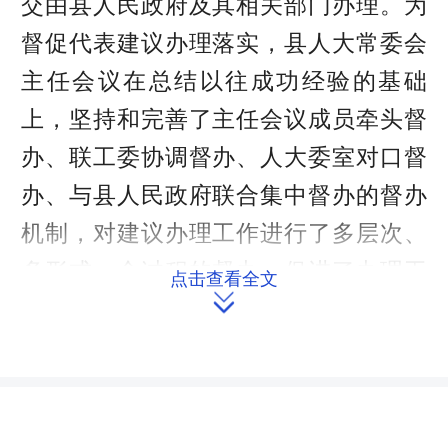
交由县人民政府及其相关部门办理。为
督促代表建议办理落实，县人大常委会
主任会议在总结以往成功经验的基础
上，坚持和完善了主任会议成员牵头督
办、联工委协调督办、人大委室对口督
办、与县人民政府联合集中督办的督办
机制，对建议办理工作进行了多层次、
多形式、全过程的督办，促进了办理工
点击查看全文

作的落实，促推了一批项目建设、办好
了一批民生实事、解决了一批热点问
题，促进了全县经济社会高质量发展。
91件建议均按照法定期限办理完毕，与