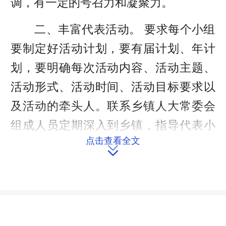
调，有一定的号召力和凝聚力。
二、丰富代表活动。 要求每个小组
要制定好活动计划，要有届计划、年计
划，要明确每次活动内容、活动主题、
活动形式、活动时间、活动目标要求以
及活动的牵头人。联系乡镇人大常委会
组成人员定期深入到乡镇，指导代表小
点击查看全文
组开展好活动，在活动中注重培养代表

履职能力，促进代表在活动中充分发挥
作用。如2018年漳江街道代表小组以农
村环境整治为主题开展调研，并撰写了
《关于进一步加大农村环境整治力度的