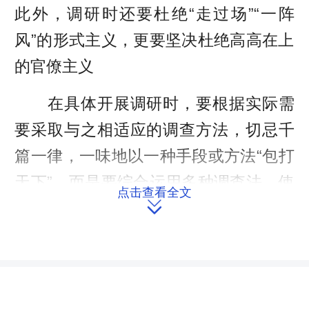
此外，调研时还要杜绝“走过场”“一阵
风”的形式主义，更要坚决杜绝高高在上
的官僚主义
在具体开展调研时，要根据实际需
要采取与之相适应的调查方法，切忌千
篇一律，一味地以一种手段或方法“包打
天下”，而是要综合运用多种调查法，使
点击查看全文
之互为补充与印证，从而避免“偏信则

暗”，达到“兼听则明”，以便为随后的监
督、评估和决策提供客观、准确的依
据。比如，笔者所在的临澧县停弦渡镇