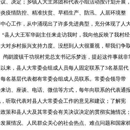
决议、决定；乡镇人大主席团和代表小组活动按计划开展
肺炎疫情防控、精准扶贫、早稻生产、防汛、人居环境整
等中心工作，从中涌现出了许多先进典型，充分体现了人
 “县人大王军华副主任来走访我时，我向他反映了我村经
加大对乡村振兴支持力度。没想到人大很重视，帮我们争
、鸬鹚渡镇千功坝村党总支书记乐梦连，提起这件事就非
以来，县人大常委会组成人员每人固定联系了3名基层代
，每名基层代表都有常委会组成人员联系。常委会领导带
待来访、座谈、电话、微信等方式，每年向联系的代表通
况，听取代表对县人大常委会工作的意见和建议；了解宪
针政策和县人大及其常委会有关决议决定的贯彻实施情况
会发展情况、人民群众关心的社会热点、难点问题和国家