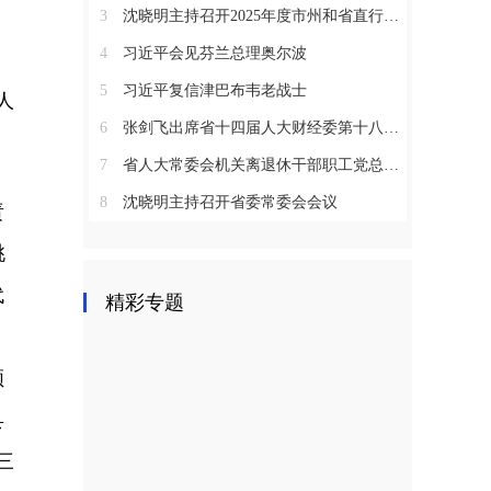
3
沈晓明主持召开2025年度市州和省直行业系统党（工）委书记抓基层党建工作述职评议会议
4
习近平会见芬兰总理奥尔波
5
习近平复信津巴布韦老战士
人
6
张剑飞出席省十四届人大财经委第十八次全体会议
7
省人大常委会机关离退休干部职工党总支召开2025年度总结表彰大会
8
沈晓明主持召开省委常委会会议
责
桃
代
精彩专题
领
县
三