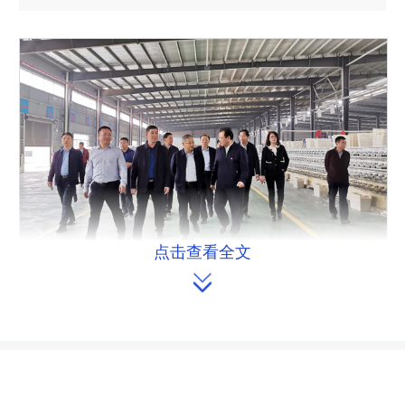
点击查看全文
王柯敏一行走访省人大代表周长友，考察其公司生产经营情

况。
为加强与全国和省人大代表的联
系，10月14日，省人大常委会党组副书