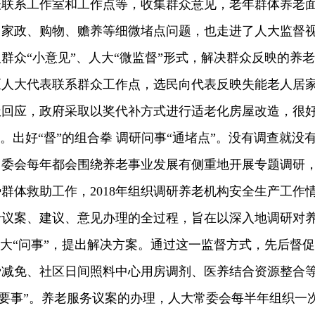
表联系工作室和工作点等，收集群众意见，老年群体养老
、家政、购物、赡养等细微堵点问题，也走进了人大监督
群众“小意见”、人大“微监督”形式，解决群众反映的养老
区人大代表联系群众工作点，选民向代表反映失能老人居
极回应，政府采取以奖代补方式进行适老化房屋改造，很
。出好“督”的组合拳 调研问事“通堵点”。没有调查就没
常委会每年都会围绕养老事业发展有侧重地开展专题调研
势群体救助工作，2018年组织调研养老机构安全生产工作
于议案、建议、意见办理的全过程，旨在以深入地调研对
人大“问事”，提出解决方案。通过这一监督方式，先后督促
费减免、社区日间照料中心用房调剂、医养结合资源整合
督要事”。养老服务议案的办理，人大常委会每半年组织一