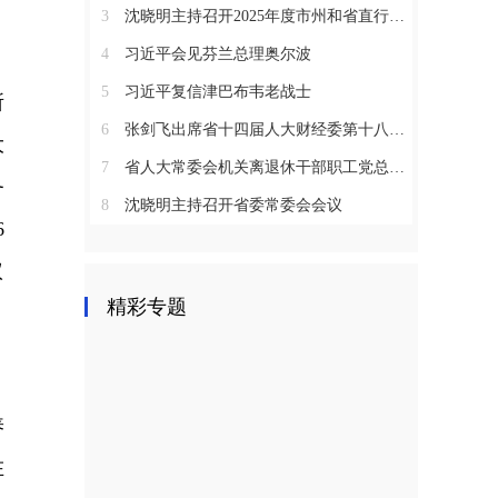
3
沈晓明主持召开2025年度市州和省直行业系统党（工）委书记抓基层党建工作述职评议会议
4
习近平会见芬兰总理奥尔波
5
习近平复信津巴布韦老战士
所
6
张剑飞出席省十四届人大财经委第十八次全体会议
大
7
省人大常委会机关离退休干部职工党总支召开2025年度总结表彰大会
务
8
沈晓明主持召开省委常委会会议
6
议
精彩专题
养
在