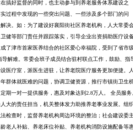
大在搞好监督的同时，也主动参与到养老服务体系建设之
落实过程中发现的一些突出问题、一些涉及多个部门的问
快解决。如：为了建设好襄阳街社区养老机构，人大常委
、卫健等部门责任并跟踪落实，引导企业出资捐助医疗设
建成了津市首家医养结合的社区爱心幸福院，受到了省市
指导解难。常委会班子成员结合驻村联点工作，鼓励、指
构设医疗室，派医生进驻，让养老院医疗服务更加便捷。
老年群体就医难的问题，协调卫健资源，推行市镇街卫生
定期一对一提供服务，惠及对象达到2.8万人。 全员服务
为人大的责任担当，机关整体发力助推养老事业发展。组
执法检查时，监督养老机构周边环境的整治；社会建设委
高龄老人补贴、养老床位补贴、养老机构消防设施配备等