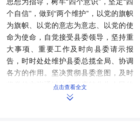
思想为指导，树牢“四个意识”，坚定“四
个自信”，做到“两个维护”，以党的旗帜
为旗帜、以党的意志为意志、以党的使
命为使命，自觉接受县委领导，坚持重
大事项、重要工作及时向县委请示报
告，时时处处维护县委总揽全局、协调
各方的作用。坚决贯彻县委意图，及时
将党的主张通过法定程序转化为人民的
点击查看全文

共同意志和自觉行动。始终做到县委有
号召、人大有行动。坚持县委工作主题
明确到哪里，人大力量就汇集到哪里；
县委决策部署到哪里，人大工作就跟进