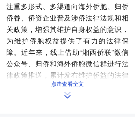
注重多形式、多渠道向海外侨胞、归侨
侨眷、侨资企业普及涉侨法律法规和相
关政策，增强其维护自身权益的意识，
为维护侨胞权益提供了有力的法律保
障。近年来，线上借助“湘西侨联”微信
公众号、归侨和海外侨胞微信群进行法
律政策推送，累计发布维护侨益的法律
点击查看全文
法规信息120余期。线下通过举办培

训、“侨商杯”法律知识竞赛、“侨法七
进”、侨法调研等活动学法普法，累计针
对侨联干部举办涉侨法律知识培训和讲
座20余次，面向社会、侨界群众先后组