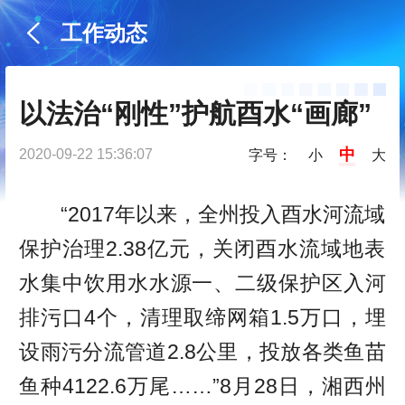
工作动态
以法治“刚性”护航酉水“画廊”
中
2020-09-22 15:36:07
字号：
小
大
“2017年以来，全州投入酉水河流域
保护治理2.38亿元，关闭酉水流域地表
水集中饮用水水源一、二级保护区入河
排污口4个，清理取缔网箱1.5万口，埋
设雨污分流管道2.8公里，投放各类鱼苗
鱼种4122.6万尾……”8月28日，湘西州