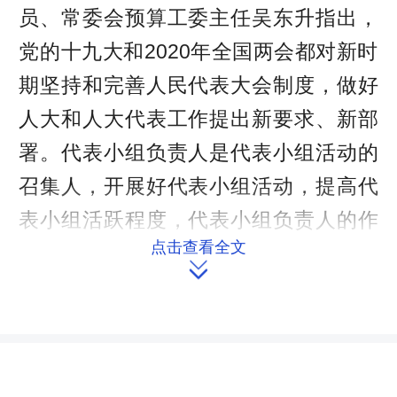
员、常委会预算工委主任吴东升指出，
党的十九大和2020年全国两会都对新时
期坚持和完善人民代表大会制度，做好
人大和人大代表工作提出新要求、新部
署。代表小组负责人是代表小组活动的
召集人，开展好代表小组活动，提高代
表小组活跃程度，代表小组负责人的作
点击查看全文
用至关重要。提高代表小组组长的履职

能力，增强代表小组活动实效，是开展
好闭会期间活动的前提和保障，是加强
人大“两个机关”建设的重要抓手，是发
挥代表作用建设美丽开放幸福新湘西的