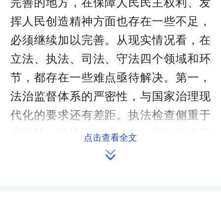
完善的地方，在保障人民民主权利、发
挥人民创造精神方面也存在一些不足，
必须继续加以完善。从现实情况看，在
立法、执法、司法、守法四个领域和环
节，都存在一些难点亟待解决。第一，
法治监督体系的严密性，与国家治理现
代化的要求还有差距。执法检查侧重于
对执法、司法工作的监督，却比较少落
点击查看全文
脚到对有关法规本身的修改完善。同

时，存在程序实效的问题，强调走完监
督的法定程序，针对监督对象和内容，
缺少实际效果评估，缺少跟踪问效。另