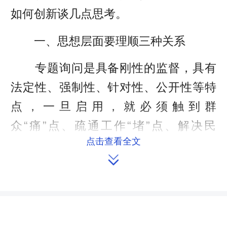
如何创新谈几点思考。
一、思想层面要理顺三种关系
专题询问是具备刚性的监督，具有
法定性、强制性、针对性、公开性等特
点，一旦启用，就必须触到群
众“痛”点、疏通工作“堵”点、解决民
点击查看全文
生“难”点，否则，就不能体现专题询问

的专之特性和问之庄严。因此，必须首
先从思想层面理顺关系、凝聚共识，确
保见行见效。